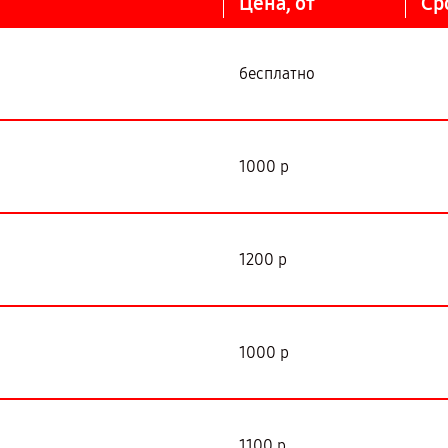
Цена, от
Ср
бесплатно
1000 р
1200 р
1000 р
1100 р