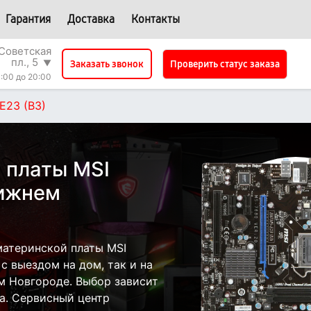
Гарантия
Доставка
Контакты
Советская
пл., 5
▼
Проверить статус заказа
Заказать звонок
:00 до 20:00
E23 (B3)
 платы MSI
Нижнем
атеринской платы MSI
с выездом на дом, так и на
м Новгороде. Выбор зависит
а. Сервисный центр