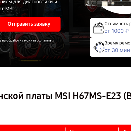
нием для диагностики и
т MSI.
Отправить заявку
Стоимость 
от 1000 ₽
е на обработку моих
персональных
Время ремо
от 30 мин
нской платы MSI H67MS-E23 (B