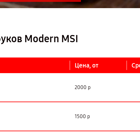
буков Modern MSI
Цена, от
Ср
2000 р
1500 р