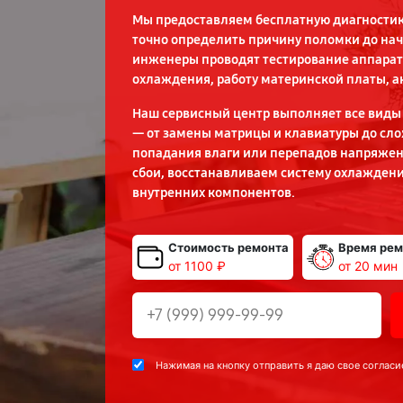
Мы предоставляем бесплатную диагностику
точно определить причину поломки до на
инженеры проводят тестирование аппарат
охлаждения, работу материнской платы, а
Наш сервисный центр выполняет все виды 
— от замены матрицы и клавиатуры до сл
попадания влаги или перепадов напряже
сбои, восстанавливаем систему охлаждени
внутренних компонентов.
Стоимость ремонта
Время рем
от 1100 ₽
от 20 мин
Нажимая на кнопку отправить я даю свое согласи