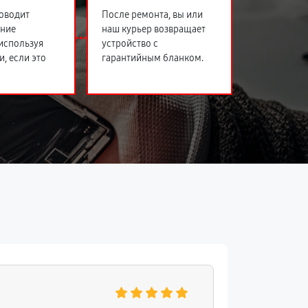
оводит
После ремонта, вы или
ение
наш курьер возвращает
 используя
устройство с
и, если это
гарантийным бланком.
Светлан