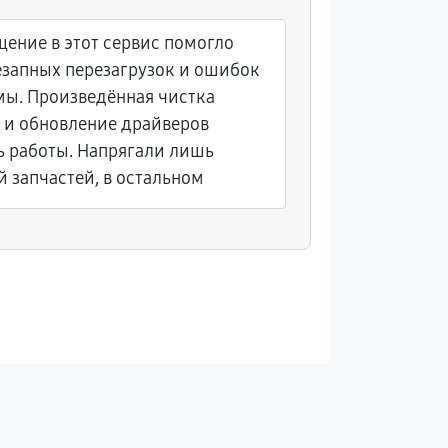
ение в этот сервис помогло
Покупала 
незапных перезагрузок и ошибок
вскоре с
ы. Произведённая чистка
некоторы
 и обновление драйверов
Обратилас
ь работы. Напрягали лишь
заменили
 запчастей, в остальном
отремонт
облегчила
действию,