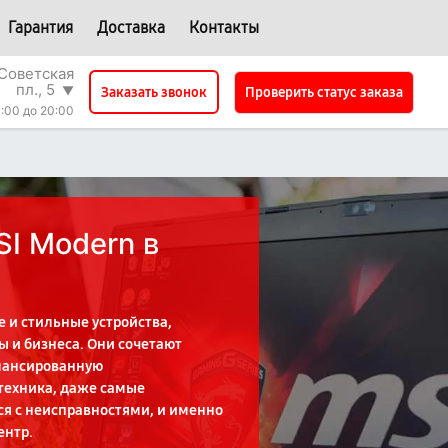
Гарантия
Доставка
Контакты
Советская
пл., 5
▼
Проверить статус заказа
Заказать звонок
:00 до 20:00
SI Modern в
 и стильные устройства,
ы и бизнеса. Они сочетают
алансированную
 техника, даже самые
ся с неисправностями, и именно
ентр.