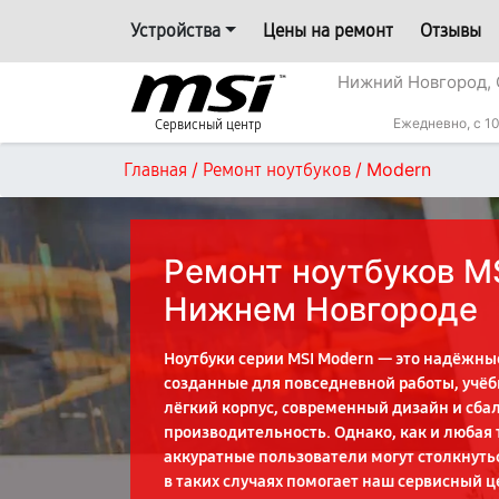
Устройства
Цены на ремонт
Отзывы
Нижний Новгород, 
Ежедневно, с 10
Сервисный центр
/
/
Modern
Главная
Ремонт ноутбуков
Ремонт ноутбуков M
Нижнем Новгороде
Ноутбуки серии MSI Modern — это надёжные
созданные для повседневной работы, учёб
лёгкий корпус, современный дизайн и сб
производительность. Однако, как и любая
аккуратные пользователи могут столкнуть
в таких случаях помогает наш сервисный ц